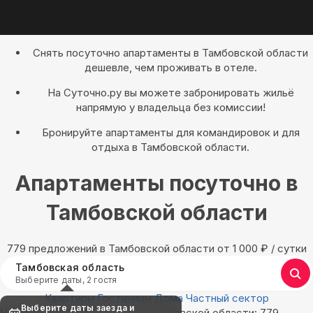
Снять посуточно апартаменты в Тамбовской области
дешевле, чем проживать в отеле.
На Суточно.ру вы можете забронировать жильё
напрямую у владельца без комиссии!
Бронируйте апартаменты для командировок и для
отдыха в Тамбовской области.
Апартаменты посуточно в
Тамбовской области
779 предложений в Тамбовской области oт 1 000
₽
/ сутки
Тамбовская область
Выберите даты, 2 гостя
Квартиры
Гостиницы
Дома
Частный сектор
Выберите даты заезда и
Найдём, где остановиться в Тамбовской области: 779