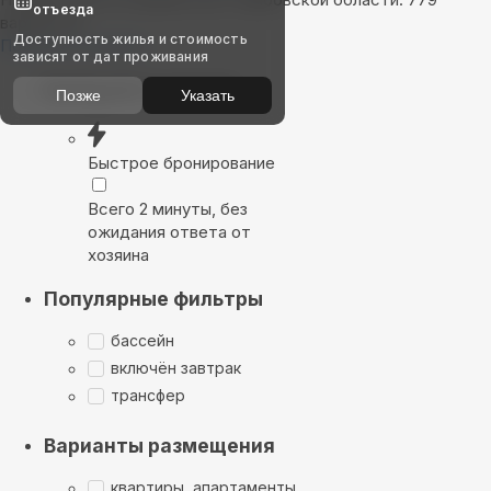
отъезда
вариантов
Доступность жилья и стоимость
Показать на карте
зависят от дат проживания
Выбирайте лучшее
Позже
Указать
Быстрое бронирование
Всего 2 минуты, без
ожидания ответа от
хозяина
Популярные фильтры
бассейн
включён завтрак
трансфер
Варианты размещения
квартиры, апартаменты