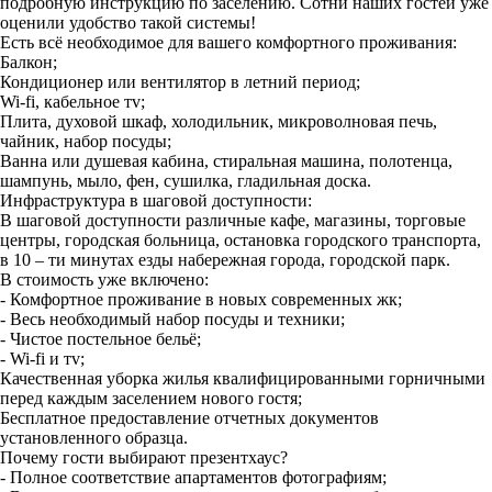
подробную инструкцию по заселению. Сотни наших гостей уже
оценили удобство такой системы!
Есть всё необходимое для вашего комфортного проживания:
Балкон;
Кондиционер или вентилятор в летний период;
Wi-fi, кабельное тv;
Плита, духовой шкаф, холодильник, микроволновая печь,
чайник, набор посуды;
Ванна или душевая кабина, стиральная машина, полотенца,
шампунь, мыло, фен, сушилка, гладильная доска.
Инфраструктура в шаговой доступности:
В шаговой доступности различные кафе, магазины, торговые
центры, городская больница, остановка городского транспорта,
в 10 – ти минутах езды набережная города, городской парк.
В стоимость уже включено:
- Комфортное проживание в новых современных жк;
- Весь необходимый набор посуды и техники;
- Чистое постельное бельё;
- Wi-fi и тv;
Качественная уборка жилья квалифицированными горничными
перед каждым заселением нового гостя;
Бесплатное предоставление отчетных документов
установленного образца.
Почему гости выбирают презентхаус?
- Полное соответствие апартаментов фотографиям;