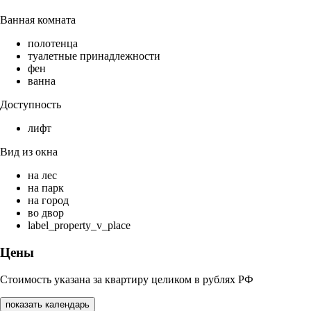
Ванная комната
полотенца
туалетные принадлежности
фен
ванна
Доступность
лифт
Вид из окна
на лес
на парк
на город
во двор
label_property_v_place
Цены
Стоимость указана за квартиру целиком в рублях РФ
показать календарь