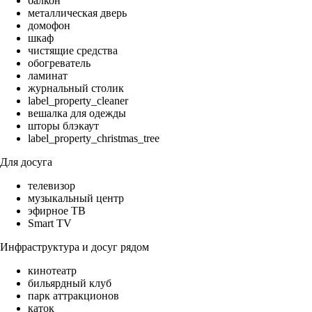
балкон
металлическая дверь
домофон
шкаф
чистящие средства
обогреватель
ламинат
журнальный столик
label_property_cleaner
вешалка для одежды
шторы блэкаут
label_property_christmas_tree
Для досуга
телевизор
музыкальный центр
эфирное ТВ
Smart TV
Инфраструктура и досуг рядом
кинотеатр
бильярдный клуб
парк аттракционов
каток