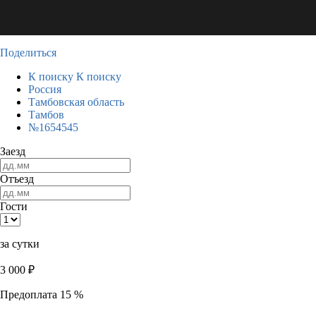
Поделиться
К поиску
К поиску
Россия
Тамбовская область
Тамбов
№1654545
Заезд
Отъезд
Гости
за сутки
3 000
₽
Предоплата 15 %