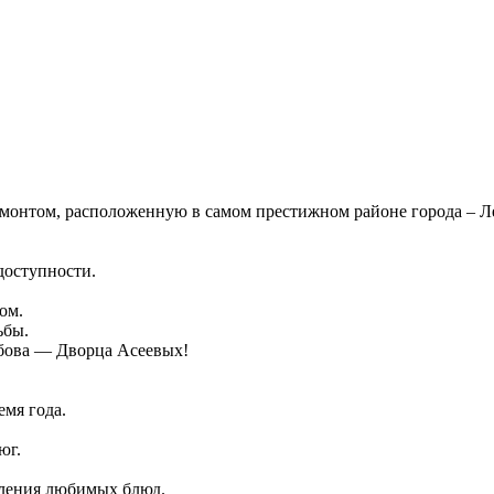
онтом, расположенную в самом престижном районе города – Ле
доступности.
ом.
ьбы.
мбова — Дворца Асеевых!
емя года.
юг.
вления любимых блюд.