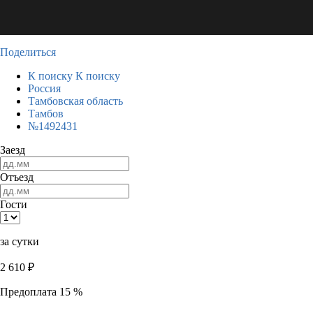
Поделиться
К поиску
К поиску
Россия
Тамбовская область
Тамбов
№1492431
Заезд
Отъезд
Гости
за сутки
2 610
₽
Предоплата 15 %