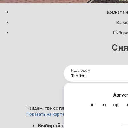
Комната н
Вы мо
Выбира
Сня
Куда едем
Нап
Авгус
пн
вт
ср
ч
Найдём, где остановиться в Тамбове: 0 вариант
Показать на карте
Нет в
Выбирайте лучшее