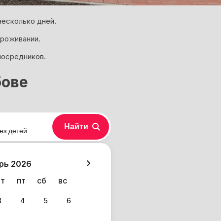
несколько дней.
проживании.
посредников.
бове
Найти
ез детей
хазия
рь 2026
чт
пт
сб
вс
3
4
5
6