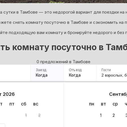
а сутки в Тамбове — это недорогой вариант для поездки на 
жете снять комнату посуточно в Тамбове и сэкономить на 
йте подходящую вам комнату и бронируйте недорого и без 
ть комнату посуточно в Там
0 предложений в Тамбове
Заезд
Отъезд
Гости
Когда
Когда
2 взрослых,
б
ример
Санкт-Петербург
Москва
Сочи
Минск
Казань
Дагестан
Кисловодск
Аб
т 2026
Сентяб
Квартиры
Гостиницы
Дома
Частный сектор
т
пт
сб
вс
пн
вт
ср
ов
1
2
1
2
ариантов