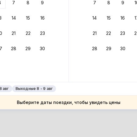
6
7
8
9
7
8
9
1
 вариант из результатов поиска не соответствует заданным
росить фильтры
3
14
15
16
14
15
16
1
ссия
0
21
22
23
21
22
23
2
ссия
мбовская область
7
28
29
30
28
29
30
мбовская область
мбов
мбов
8 авг
Выходные 8 - 9 авг
Выберите даты поездки, чтобы увидеть цены