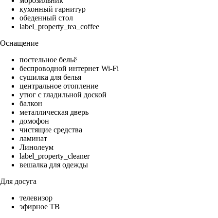
морозильник
кухонный гарнитур
обеденный стол
label_property_tea_coffee
Оснащение
постельное бельё
беспроводной интернет Wi-Fi
сушилка для белья
центральное отопление
утюг с гладильной доской
балкон
металлическая дверь
домофон
чистящие средства
ламинат
Линолеум
label_property_cleaner
вешалка для одежды
Для досуга
телевизор
эфирное ТВ