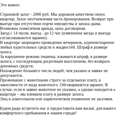
Это важно:
Страховой залог - 2000 руб. Мы дорожим качеством своих
квартир. Залог неотъемлемая часть бронирования. Возврат при
выезде при отсутствии порчи имущества и запаха дыма.
Возможна помесячная аренда, цена договорная.
Заезд с 14 часов, выезд - до 12 час (изменения заезда и выезда
согласовываются заранее).
В квартире запрещено проведение вечеринок, курение/парение
любых курительных средств и жидкостей. Штраф в размере
залога.
За нарушение режима тишины, взымается штраф, в размере
залога, с последующим досрочным выселением, без возврата
денежных средств.
Нахождение большего числа людей, чем указано в заявке не
допускается.
Проживание с животными строго за отдельную плату, в
зависимости от вида животного. Обговаривается заранее. В
случае, если в заявке животное не указано, а однако находится а
квартире – мы взимаем плату в размере залога.
Лиц в алкогольном или наркотическом опьянении не заселяем.
Будем рады встретить вас и предоставить вам жильё, для вашего
комфортного пребывания в нашем городе!