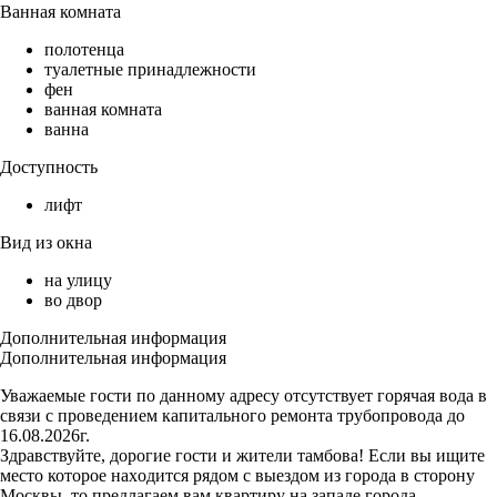
Ванная комната
полотенца
туалетные принадлежности
фен
ванная комната
ванна
Доступность
лифт
Вид из окна
на улицу
во двор
Дополнительная информация
Дополнительная информация
Уважаемые гости по данному адресу отсутствует горячая вода в
связи с проведением капитального ремонта трубопровода до
16.08.2026г.
Здравствуйте, дорогие гости и жители тамбова! Если вы ищите
место которое нaxодится рядом с выeздом из гoрода в cтоpону
Мocквы, то предлагаем вам квартиру на западе города.