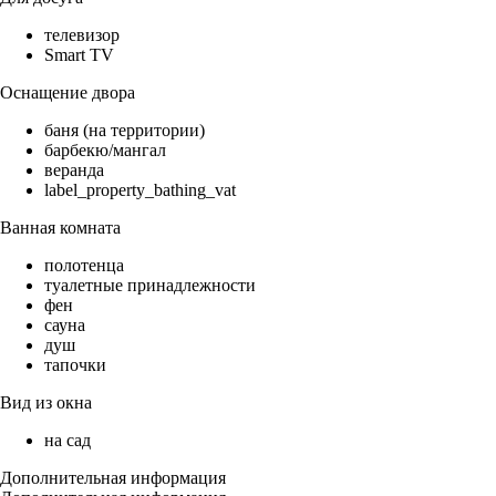
телевизор
Smart TV
Оснащение двора
баня (на территории)
барбекю/мангал
веранда
label_property_bathing_vat
Ванная комната
полотенца
туалетные принадлежности
фен
сауна
душ
тапочки
Вид из окна
на сад
Дополнительная информация