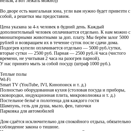
нельзя, а вот лежать можно))
Во дворе есть мангальная зона, угли вам нужно будет привезти с
собой, а решетки мы предоставим.
Цена указана за 4-х человек в будний день. Каждый
дополнительный человек оплачивается отдельно. К нам можно с
миниатюрными животными за доп. плату. Мы берём залог 5000
рублей и возвращаем их в течение суток после сдачи дома.
Подогрев купели оплачивается отдельно — 5000 руб./сутки,
вторые сутки — 2500 руб. Парная — 2500 руб./4 часа (чистого
времени, не учитывая 2 часа на разогрев парной).
У нас принято мыть за собой посуду (штраф 1000 руб.).
Теплые полы
Wi-Fi
Smart TV (YouTube, IVI, Кинопоиск и т. д.)
Полностью оборудованная кухня (столовая посуда и приборы,
сковородки, индукционная плита, микроволновка и т. д.)
Постельное бельё и полотенца для каждого гостя
Шампунь, гель для душа, мыло, фен, тапочки
Парковка для автомобилей
Дом сдаётся исключительно для спокойного отдыха, обязательно
соблюдение закона о тишине.