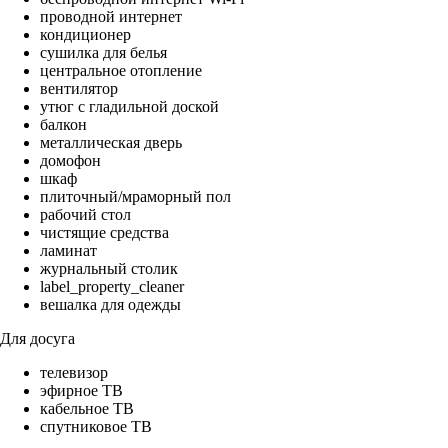
проводной интернет
кондиционер
сушилка для белья
центральное отопление
вентилятор
утюг с гладильной доской
балкон
металлическая дверь
домофон
шкаф
плиточный/мраморный пол
рабочий стол
чистящие средства
ламинат
журнальный столик
label_property_cleaner
вешалка для одежды
Для досуга
телевизор
эфирное ТВ
кабельное ТВ
спутниковое ТВ