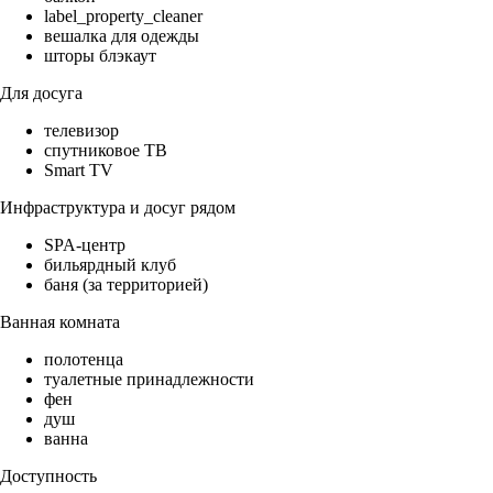
label_property_cleaner
вешалка для одежды
шторы блэкаут
Для досуга
телевизор
спутниковое ТВ
Smart TV
Инфраструктура и досуг рядом
SPA-центр
бильярдный клуб
баня (за территорией)
Ванная комната
полотенца
туалетные принадлежности
фен
душ
ванна
Доступность