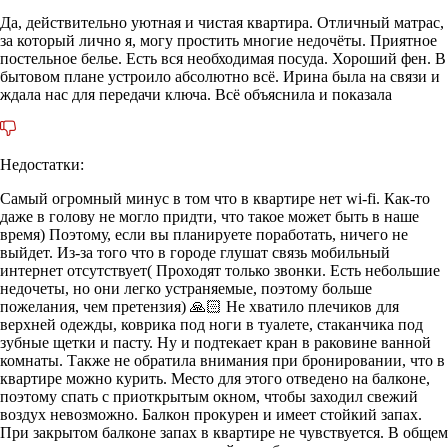
Да, действительно уютная и чистая квартира. Отличный матрас,
за который лично я, могу простить многие недочёты. Приятное
постельное белье. Есть вся необходимая посуда. Хороший фен. В
бытовом плане устроило абсолютно всё. Ирина была на связи и
ждала нас для передачи ключа. Всё объяснила и показала
Недостатки:
Самый огромный минус в том что в квартире нет wi-fi. Как-то
даже в голову не могло придти, что такое может быть в наше
время) Поэтому, если вы планируете поработать, ничего не
выйдет. Из-за того что в городе глушат связь мобильный
интернет отсутствует( Проходят только звонки. Есть небольшие
недочеты, но они легко устраняемые, поэтому больше
пожелания, чем претензия) 🙏🏻 Не хватило плечиков для
верхней одежды, коврика под ноги в туалете, стаканчика под
зубные щетки и пасту. Ну и подтекает кран в раковине ванной
комнаты. Также не обратила внимания при бронировании, что в
квартире можно курить. Место для этого отведено на балконе,
поэтому спать с приоткрытым окном, чтобы заходил свежий
воздух невозможно. Балкон прокурен и имеет стойкий запах.
При закрытом балконе запах в квартире не чувствуется. В общем