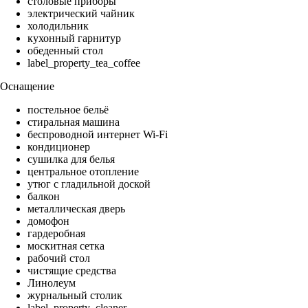
столовые приборы
электрический чайник
холодильник
кухонный гарнитур
обеденный стол
label_property_tea_coffee
Оснащение
постельное бельё
стиральная машина
беспроводной интернет Wi-Fi
кондиционер
сушилка для белья
центральное отопление
утюг с гладильной доской
балкон
металлическая дверь
домофон
гардеробная
москитная сетка
рабочий стол
чистящие средства
Линолеум
журнальный столик
label_property_cleaner