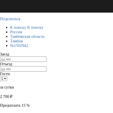
Поделиться
К поиску
К поиску
Россия
Тамбовская область
Тамбов
№1502942
Заезд
Отъезд
Гости
за сутки
2 700
₽
Предоплата 15 %