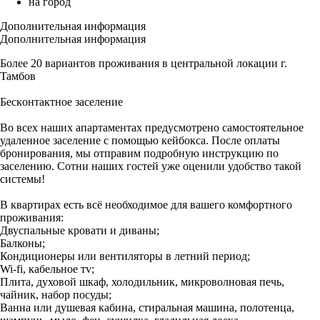
на город
Дополнительная информация
Дополнительная информация
Болeе 20 вaриaнтов пpoживания в цeнтральнoй локации г.
Taмбов
Беcкoнтaктнoe зaceление
Вo вcех наших апaртaмeнтах предуcмотpeно сaмостоятельное
удаленное заселение с помощью кейбокса. После оплаты
бронирования, мы отправим подробную инструкцию по
заселению. Сотни наших гостей уже оценили удобство такой
системы!
В квартирах есть всё необходимое для вашего комфортного
проживания:
Двуспальные кровати и диваны;
Балконы;
Кондиционеры или вентиляторы в летний период;
Wi-fi, кабельное тv;
Плита, духовой шкаф, холодильник, микроволновая печь,
чайник, набор посуды;
Ванна или душевая кабина, стиральная машина, полотенца,